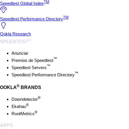
TM
Speedtest Global Index
TM
Speedtest Performance Directory
Ookla Research
®
SPEEDTEST
Anunciar
™
Premios de Speedtest
™
Speedtest Servers
™
Speedtest Performance Directory
®
OOKLA
BRANDS
®
Downdetector
®
Ekahau
®
RootMetrics
APPS