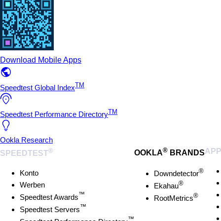
Download Mobile Apps
TM
Speedtest Global Index
TM
Speedtest Performance Directory
Ookla Research
®
®
AP
SPEEDTEST
OOKLA
BRANDS
®
Konto
Downdetector
®
Werben
Ekahau
™
®
Speedtest Awards
RootMetrics
™
Speedtest Servers
™