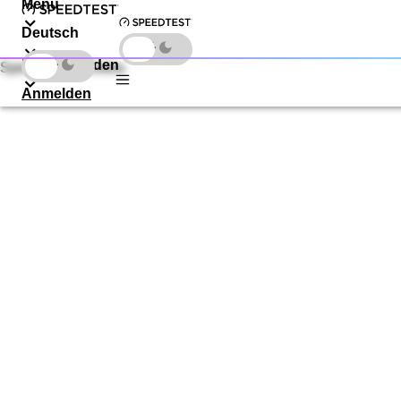
Menu
Deutsch
Herunterladen
Speedtest by Ookla
Anmelden