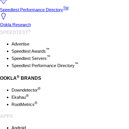
TM
Speedtest Performance Directory
Ookla Research
®
SPEEDTEST
Advertise
™
Speedtest Awards
™
Speedtest Servers
™
Speedtest Performance Directory
®
OOKLA
BRANDS
®
Downdetector
®
Ekahau
®
RootMetrics
APPS
Android